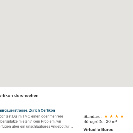
Oerlikon durchsehen
hurgauerstrasse, Zürich Oerlikon
Standard:
öchtest Du im TMC einen oder mehrere
Bürogröße: 30 m²
rbeitsplätze mieten? Kein Problem, wir
erfügen über ein unschlagbares Angebot für
...
Virtuelle Büros