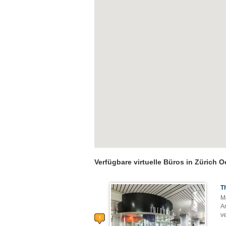
Verfügbare virtuelle Büros in Zürich 
T
M
A
v