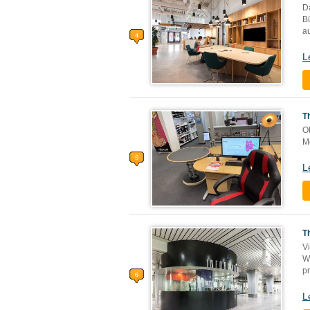
D
B
au
L
T
O
M
L
T
V
W
p
L