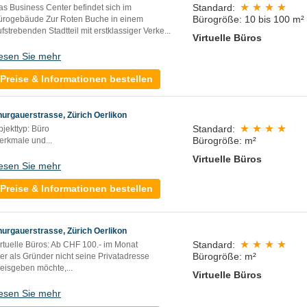
Standard:
as Business Center befindet sich im
Bürogröße: 10 bis 100 m²
ürogebäude Zur Roten Buche in einem
fstrebenden Stadtteil mit erstklassiger Verke
...
Virtuelle Büros
esen Sie mehr
Preise & Informationen bestellen
hurgauerstrasse, Zürich Oerlikon
Standard:
bjekttyp: Büro
Bürogröße: m²
erkmale und...
Virtuelle Büros
esen Sie mehr
Preise & Informationen bestellen
hurgauerstrasse, Zürich Oerlikon
Standard:
irtuelle Büros: Ab CHF 100.- im Monat
Bürogröße: m²
er als Gründer nicht seine Privatadresse
reisgeben möchte,...
Virtuelle Büros
esen Sie mehr