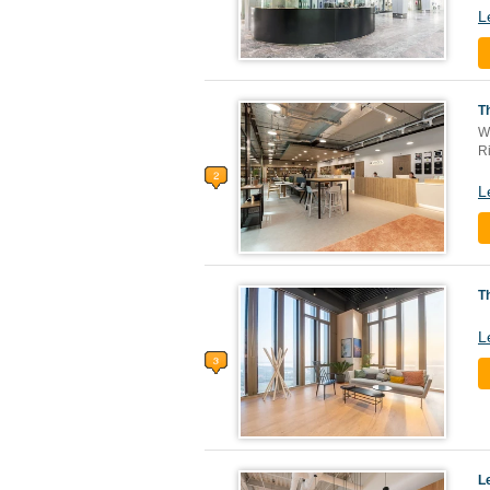
L
T
W
Ri
L
T
L
L