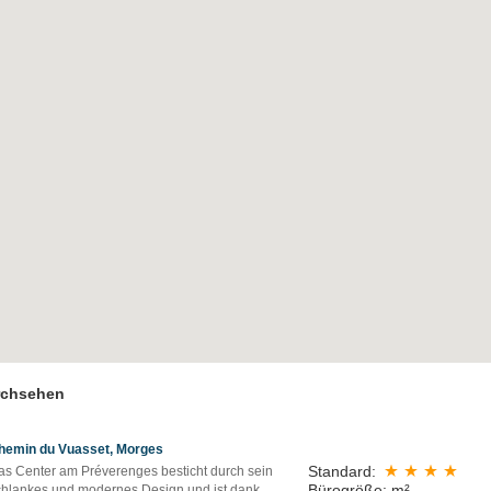
rchsehen
hemin du Vuasset, Morges
Standard:
as Center am Préverenges besticht durch sein
Bürogröße: m²
chlankes und modernes Design und ist dank