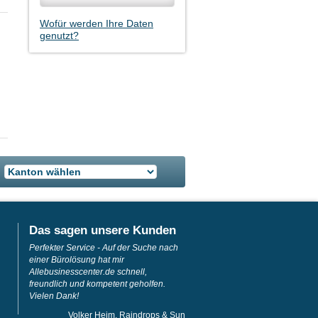
Wofür werden Ihre Daten
genutzt?
Das sagen unsere Kunden
Perfekter Service - Auf der Suche nach
einer Bürolösung hat mir
Allebusinesscenter.de schnell,
freundlich und kompetent geholfen.
Vielen Dank!
Volker Heim, Raindrops & Sun