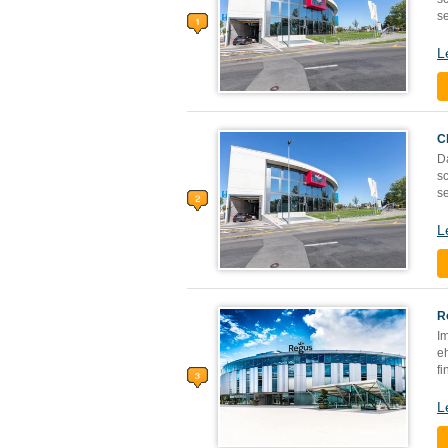
se
L
C
D
s
se
L
R
I
e
fi
L