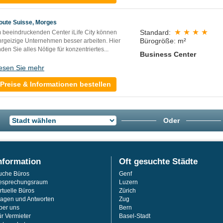
oute Suisse, Morges
Standard:
m beeindruckenden Center iLife City können
Bürogröße: m²
hrgeizige Unternehmen besser arbeiten. Hier
nden Sie alles Nötige für konzentriertes...
Business Center
esen Sie mehr
Preise & Informationen bestellen
Oder
nformation
Oft gesuchte Städte
uche Büros
Genf
esprechungsraum
Luzern
rtuelle Büros
Zürich
ragen und Antworten
Zug
ber uns
Bern
ür Vermieter
Basel-Stadt