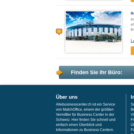
R
I
e
fi
L
Finden Sie Ihr Büro:
Über uns
I
Allebusinesscenter.ch ist ein Service
S
von MatchOffice, einem der größten
B
Vermittler für Business Center in der
Vi
Schweiz. Hier finden Sie schnell und
F
einfach einen Überblick und
Ü
Informationen zu Business Centern.
F